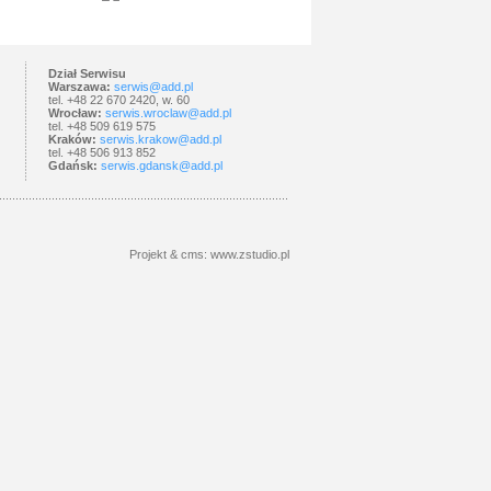
Dział Serwisu
Warszawa:
serwis@add.pl
tel. +48 22 670 2420, w. 60
Wrocław:
serwis.wroclaw@add.pl
tel. +48 509 619 575
Kraków:
serwis.krakow@add.pl
tel. +48 506 913 852
Gdańsk:
serwis.gdansk@add.pl
Projekt &
cms
:
www.zstudio.pl