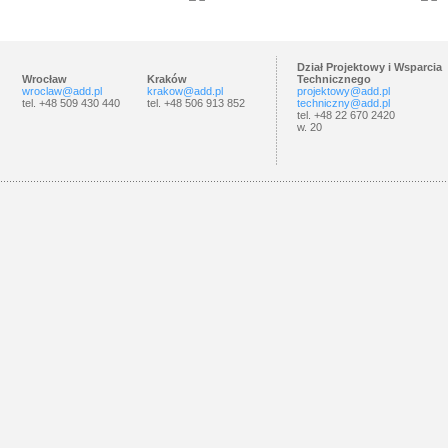
Dział Projektowy i Wsparcia
Wrocław
Kraków
Technicznego
wroclaw@add.pl
krakow@add.pl
projektowy@add.pl
tel. +48 509 430 440
tel. +48 506 913 852
techniczny@add.pl
tel. +48 22 670 2420
w. 20