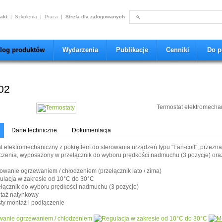
akt
|
Szkolenia
|
Praca
|
Strefa dla zalogowanych
alog produktów
Wydarzenia
Publikacje
Cenniki
Do p
02
Termostat elektromechan
Dane techniczne
Dokumentacja
t elektromechaniczny z pokrętłem do sterowania urządzeń typu "Fan-coil",
przezna
zenia, wyposażony w przełącznik do wyboru prędkości nadmuchu (3 pozycje) oraz pr
rowanie ogrzewaniem / chłodzeniem (
przełącznik lato / zima)
lacja w zakresie od 10
°C do 30
°C
ełącznik
do wyboru prędkości nadmuchu (3 pozycje)
taż natynkowy
ty montaż i podłączenie