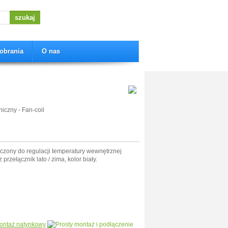
obrania
O nas
iczny - Fan-coil
czony do regulacji temperatury wewnętrznej
zełącznik lato / zima, kolor biały.