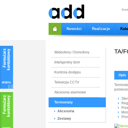
add
Kont
Nowości
Realizacje
Kat
TA/F
Wideofony / Domofony
Inteligentny dom
Kontrola dostępu
Opis
Telewizja CCTV
Termosta
pomieszc
Akcesoria alarmowe
Ste
Termostaty
Regu
Prz
Akcesoria
Mon
Pros
Zestawy