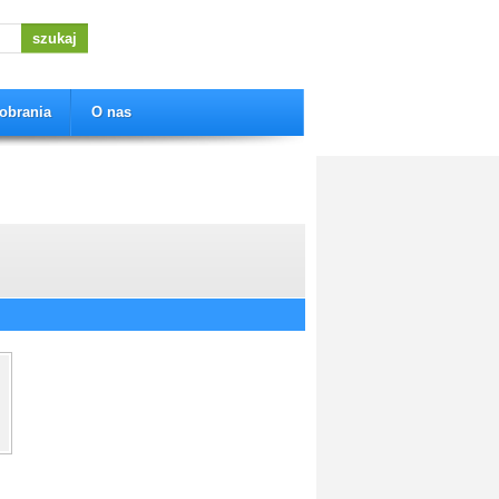
obrania
O nas