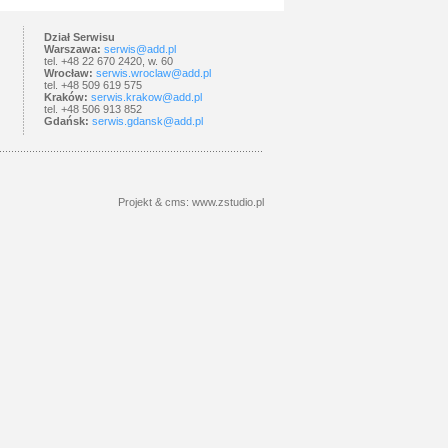
Dział Serwisu
Warszawa:
serwis@add.pl
tel. +48 22 670 2420, w. 60
Wrocław:
serwis.wroclaw@add.pl
tel. +48 509 619 575
Kraków:
serwis.krakow@add.pl
tel. +48 506 913 852
Gdańsk:
serwis.gdansk@add.pl
Projekt &
cms
:
www.zstudio.pl