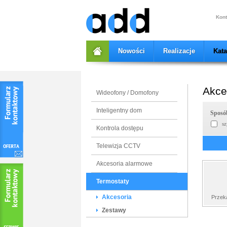
add
Kont
Nowości
Realizacje
Kat
Akce
Wideofony / Domofony
Inteligentny dom
Sposó
sz
Kontrola dostępu
Telewizja CCTV
Akcesoria alarmowe
Termostaty
Akcesoria
Przeka
Zestawy