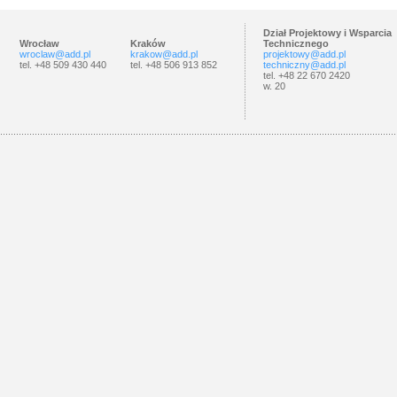
Dział Projektowy i Wsparcia
Wrocław
Kraków
Technicznego
wroclaw@add.pl
krakow@add.pl
projektowy@add.pl
tel. +48 509 430 440
tel. +48 506 913 852
techniczny@add.pl
tel. +48 22 670 2420
w. 20