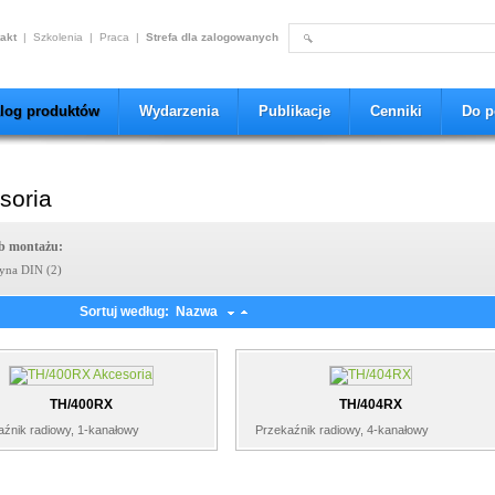
akt
|
Szkolenia
|
Praca
|
Strefa dla zalogowanych
alog produktów
Wydarzenia
Publikacje
Cenniki
Do p
soria
b montażu:
yna DIN (2)
Sortuj według: Nazwa
TH/400RX
TH/404RX
źnik radiowy, 1-kanałowy
Przekaźnik radiowy, 4-kanałowy