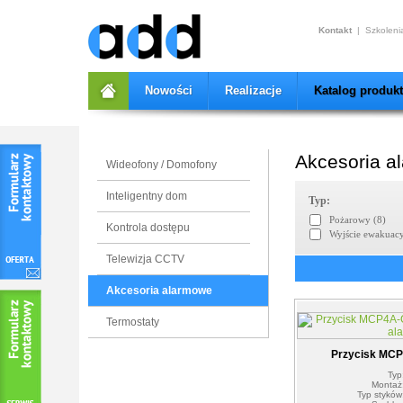
add
Kontakt
|
Szkoleni
Nowości
Realizacje
Katalog produk
Akcesoria a
Wideofony / Domofony
Inteligentny dom
Typ:
Pożarowy (8)
Kontrola dostępu
Wyjście ewakuacy
Telewizja CCTV
Akcesoria alarmowe
Termostaty
Przycisk MC
Typ
Montaż
Typ styków