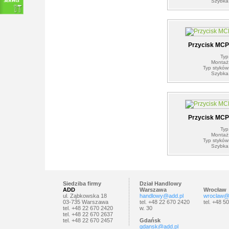
Szybka
Przycisk MC
Typ
Montaż
Typ styków
Szybka
Przycisk MC
Typ
Montaż
Typ styków
Szybka
Siedziba firmy
Dział Handlowy
ADD
Warszawa
Wrocław
ul. Ząbkowska 18
handlowy@add.pl
wroclaw@
03-735 Warszawa
tel. +48 22 670 2420
tel. +48 5
tel. +48 22 670 2420
w. 30
tel. +48 22 670 2637
tel. +48 22 670 2457
Gdańsk
gdansk@add.pl