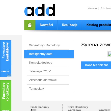
add
Kontakt
|
Szkoleni
Nowości
Realizacje
Katalog produk
Syrena zew
Wideofony / Domofony
Inteligentny dom
Kontrola dostępu
Dane techniczne
Telewizja CCTV
Akcesoria alarmowe
Termostaty
Siedziba firmy
Dział Handlowy
ADD
Warszawa
Wrocław